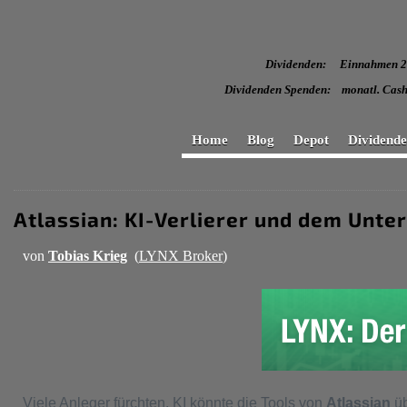
Dividenden: Einnahmen
Dividenden Spenden: monatl
Home
Blog
Depot
Dividend
Atlassian: KI-Verlierer und dem Unte
von
Tobias Krieg
(
LYNX Broker
)
Viele Anleger fürchten, KI könnte die Tools von
Atlassian
ü