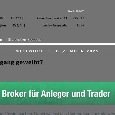
Stand: 06/2023
 2023:
€5.173 | Einnahmen seit 2013: €35.342
. Cashflow: €21,44 | bisher Gespendet: €380
en
Dividenden-Spenden
MITTWOCH, 3. DEZEMBER 2025
rgang geweiht?
berflüssig machen. Dabei wächst das Unternehmen gerade wege