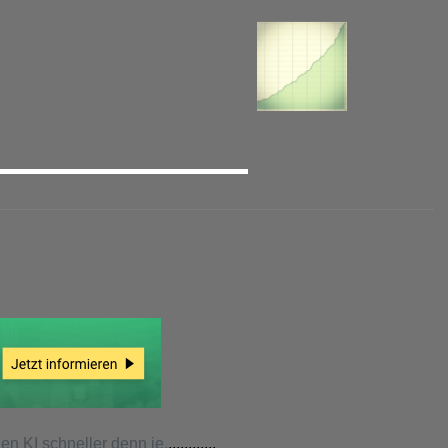
n KI schneller denn je.
............