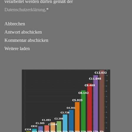
verarbeitet werden dürfen gemäß der
Datenschutzerklärung
.*
Abbrechen
Antwort abschicken
Kommentar abschicken
Weitere laden