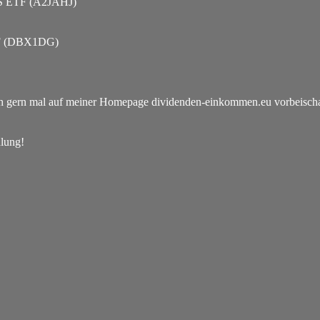
TS ETF (A2JAHJ)
TF (DBX1DG)
lich gern mal auf meiner Homepage dividenden-einkommen.eu vorbeischaue
hlung!