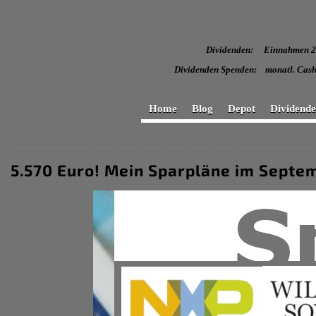
Dividenden: Einnahmen
Dividenden Spenden: monatl
Home
Blog
Depot
Dividend
5.570 Euro! Mein Sparpläne im Septe