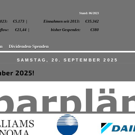
Stand: 06/2023
 2023:
€5.173 | Einnahmen seit 2013: €35.342
. Cashflow: €21,44 | bisher Gespendet: €380
en
Dividenden-Spenden
SAMSTAG, 20. SEPTEMBER 2025
mber 2025!