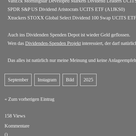
VanEck Morningstar Developed Markets Dividend Leaders UCI
SPDR S&P US Dividend Aristocrats UCITS ETF (A1JKS0)
Xtrackers STOXX Global Select Dividend 100 Swap UCITS E
Auch ins Dividenden Spenden Depot ist wieder Geld geflossen.
Wen das
Dividenden-Spenden Projekt
interessiert, der darf natür
Das alles ist natürlich nur meine Meinung und keine Anlageempfe
September
Instagram
Bild
2025
« Zum vorherigen Eintrag
158 Views
Kommentare
(
)