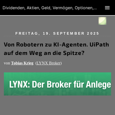
Dividenden, Aktien, Geld, Vermögen, Optionen, Derivate
FREITAG, 19. SEPTEMBER 2025
Von Robotern zu KI-Agenten. UiPath
auf dem Weg an die Spitze?
von
Tobias Krieg
(
LYNX Broker
)