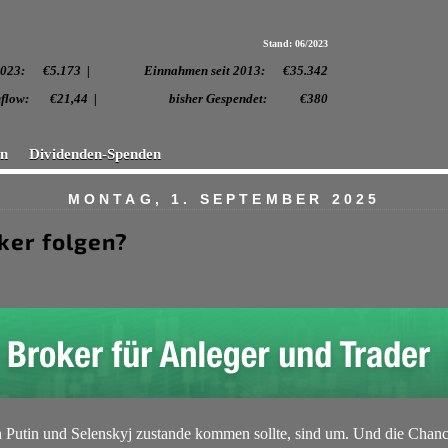
Stand: 06/2023
 2023:
€5.173 | Einnahmen seit 2013: €35.342
. Cashflow: €21,44 | bisher Gespendet: €380
en
Dividenden-Spenden
MONTAG, 1. SEPTEMBER 2025
ker folgen?
Putin und Selenskyj zustande kommen sollte, sind um. Und die Chance, 