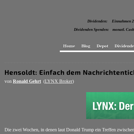
Dividenden: Einnahmen
Dividenden Spenden: monatl
Home
Blog
Depot
Dividend
Hensoldt: Einfach dem Nachrichtentic
von
Ronald Gehrt
(
LYNX Broker
)
Die zwei Wochen, in denen laut Donald Trump ein Treffen zwischen 