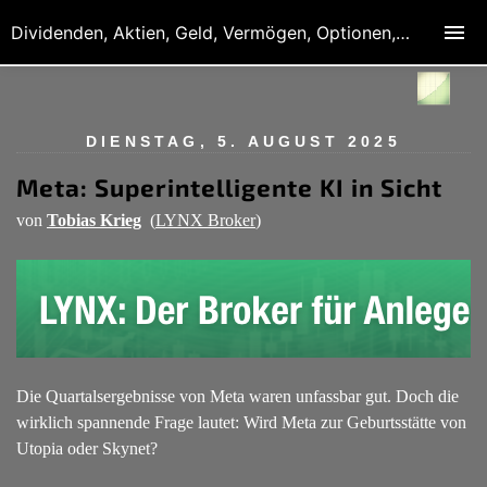
Dividenden, Aktien, Geld, Vermögen, Optionen, Derivate
DIENSTAG, 5. AUGUST 2025
Meta: Superintelligente KI in Sicht
von
Tobias Krieg
(
LYNX Broker
)
Die Quartalsergebnisse von Meta waren unfassbar gut. Doch die
wirklich spannende Frage lautet: Wird Meta zur Geburtsstätte von
Utopia oder Skynet?