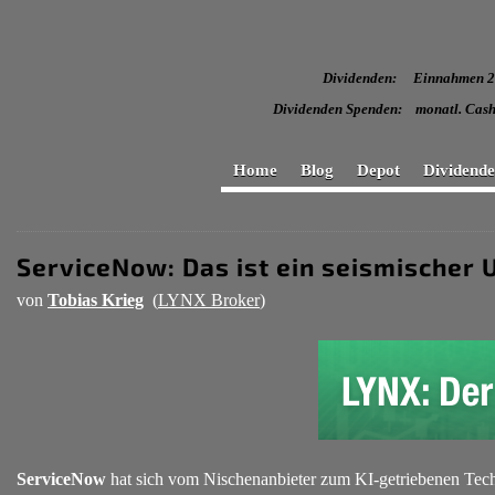
Dividenden: Einnahmen
Dividenden Spenden: monatl
Home
Blog
Depot
Dividend
ServiceNow: Das ist ein seismischer
von
Tobias Krieg
(
LYNX Broker
)
ServiceNow
hat sich vom Nischenanbieter zum KI-getriebenen Tech-