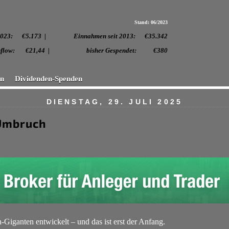
Stand: 06/2023
 2023:
€5.173 | Einnahmen seit 2013: €35.342
. Cashflow: €21,44 | bisher Gespendet: €380
en
Dividenden-Spenden
DIENSTAG, 29. JULI 2025
 Umbruch
Giganten entwickelt – und das ist erst der Anfang.