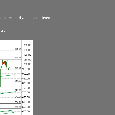
en und zu automatisieren.......................
..
tet.