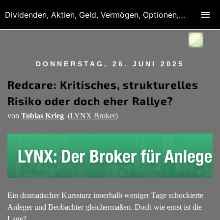
Dividenden, Aktien, Geld, Vermögen, Optionen, Derivate
DONNERSTAG, 26. JUNI 2025
Redcare: Kritisches, strukturelles
Risiko oder doch eher Rallye?
von
Tobias Krieg
(
LYNX Broker
)
Ein dramatischer Kurssturz innerhalb weniger Tage schockierte
Anleger und Beobachter gleichermaßen. Doch wie ernst ist die
Lage?