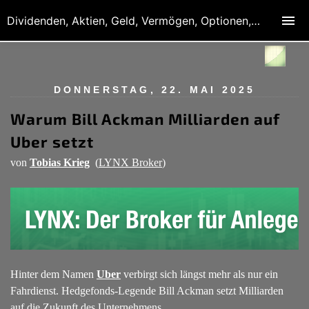
Dividenden, Aktien, Geld, Vermögen, Optionen, Derivate
DONNERSTAG, 22. MAI 2025
Warum Bill Ackman Milliarden auf
Uber setzt
von
Tobias Krieg
(
LYNX Broker
)
Hinter dem Namen
Uber
verbirgt sich längst mehr als nur ein
Fahrdienst. Hedgefonds-Legende Bill Ackman setzt Milliarden
auf die Zukunft des Unternehmens.