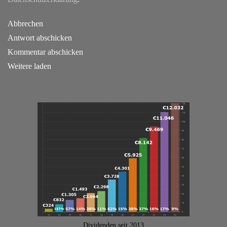
Abbrechen
Antwort abschicken
Kommentar abschicken
Weitere laden
Dividenden seit 2013