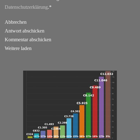
Datenschutzerklärung
.*
Abbrechen
Antwort abschicken
Kommentar abschicken
Weitere laden