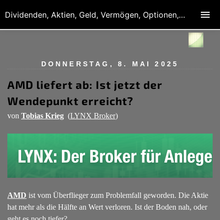
Dividenden, Aktien, Geld, Vermögen, Optionen, Derivate
DONNERSTAG, 8. MAI 2025
AMD liefert ab: Ist jetzt der
Wendepunkt erreicht?
von
Tobias Krieg
(
LYNX Broker
)
AMD
ist vom Überflieger zum Problemfall geworden. Die Aktie
hat mehr als die Hälfte an Wert verloren. Ist der Boden nah, oder
geht es noch tiefer?