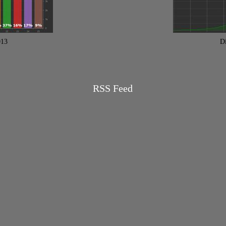
013
D
RSS Feed