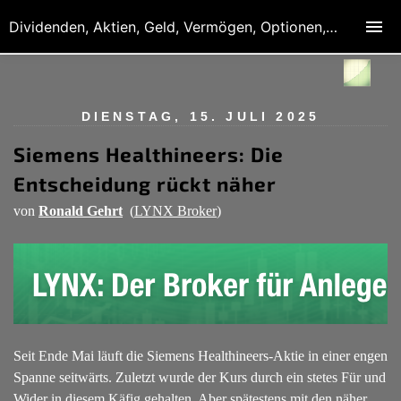
Dividenden, Aktien, Geld, Vermögen, Optionen, Derivate
DIENSTAG, 15. JULI 2025
Siemens Healthineers: Die
Entscheidung rückt näher
von
Ronald Gehrt
(
LYNX Broker
)
Seit Ende Mai läuft die Siemens Healthineers-Aktie in einer engen
Spanne seitwärts. Zuletzt wurde der Kurs durch ein stetes Für und
Wider in diesem Käfig gehalten. Aber spätestens mit den näher