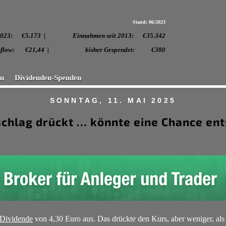
Stand: 06/2023
 2023:
€5.173 | Einnahmen seit 2013: €35.342
. Cashflow: €21,44 | bisher Gespendet: €380
en
Dividenden-Spenden
SONNTAG, 11. MAI 2025
chlag drückt … könnte eine Chance en
Dividende
von 4,30 Euro aus. Das drückte den Kurs, aber weniger, als