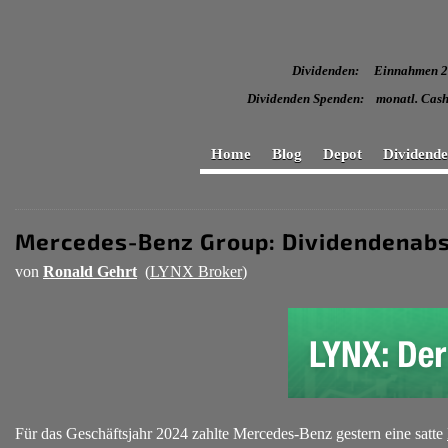
Dividenden: Einnahmen
Dividenden Spenden: monatl
Home
Blog
Depot
Dividend
Mercedes-Benz Group: Dividendenabs
von
Ronald Gehrt
(
LYNX Broker
)
Für das Geschäftsjahr 2024 zahlte Mercedes-Benz gestern eine satte