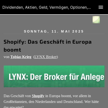
Dividenden, Aktien, Geld, Vermögen, Optionen, Derivate
SONNTAG, 11. MAI 2025
Shopify: Das Geschäft in Europa
boomt
von
Tobias Krieg
(
LYNX Broker
)
Das Geschäft von
Shopify
in Europa boomt, vor allem in
Großbritannien, den Niederlanden und Deutschland. Wer hätte
das erwartet?