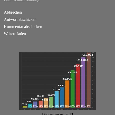
Abbrechen
Antwort abschicken
Kommentar abschicken
Weitere laden
Dividenden seit 2013