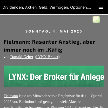
Dividenden, Aktien, Geld, Vermögen, Optionen, Derivate
SONNTAG, 4. MAI 2025
Fielmann: Rasanter Anstieg, aber
immer noch im „Käfig“
von
Ronald Gehrt
(
LYNX Broker
)
Fielmann
legte am Mittwoch starke Ergebnisse für das 1. Quartal
2025 vor. Beeindruckend genug, um viele Akteure
zum
Einstieg
zu bewegen, das Plus von 13,12 Prozent machte die